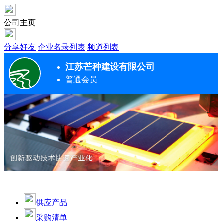
公司主页
分享好友
企业名录列表
频道列表
江苏芒种建设有限公司
普通会员
供应产品
采购清单